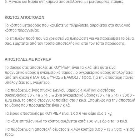
2. Μεγάλα και Βαριά αντικείμενα αποστέλλονται με μεταφορικές εταιρίες.
ΚΟΣΤΟΣ ΑΠΟΣΤΟΛΩΝ
Το κόστος μεταφοράς που καλείστε να πληρώσετε, αθροίζεται στο συνολικό
κόστος παραγγελίας.
Το επιπλέον ποσό που θα χρειαστεί να πληρώσετε για να παραλάβετε το δέμα
σας, εξαρτάται από τον τρόπο αποστολής και από τον τόπο παράδοσης.
ΑΠΟΣΤΟΛΕΣ ΜΕ ΚΟΥΡΙΕΡ
Το βασικό στις αποστολές με ΚΟΥΡΙΕΡ είναι τα κιλά, είτε αυτά είναι
πραγματικό βάρος ή ογκομετρικό βάρος .Το ογκομετρικό βάρος υπολογίζεται
από την σχέση (ΠΛΑΤΟΣ x ΥΨΟΣ x ΒΑΘΟΣ) / 5000. Για την αποστολη πάντα
υπολογίζετε το μεγαλύτερο.
Για παράδειγμα ένας πινακα ελενχου βάρους 4 κιλά και διαστάσεις
συσκευασίας 50 x 48 x 14 cm ,έχει ογκομετρικό βάρος (50 x 48 x 14) / 5000 =
6,72 κιλά, το οποίο στρογγυλοποιείται στα 7 κιλά. Επομένως για την αποστολή
το βάρος που προσμετράτε είναι 7 κιλά.
Τα έξοδα αποστολής με ΚΟΥΡΙΕΡ είναι 3.00 € για δέμα έως 3 kg.
Για κάθε επιπλέον κιλό το κόστος αυξάνεται κατά 1.00 € με όριο τα 10 κιλά.
Για παράδειγμα η αποστολή δέματος 8 κιλών κοστίζει 3,00 + (5 x 1,00) = 8,00
ευρω.