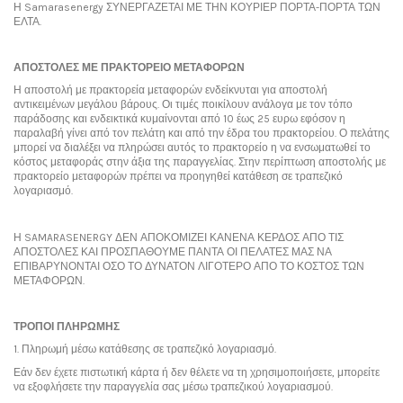
Η Samarasenergy ΣΥΝΕΡΓΑΖΕΤΑΙ ΜΕ ΤΗΝ ΚΟΥΡΙΕΡ ΠΟΡΤΑ-ΠΟΡΤΑ ΤΩΝ
ΕΛΤΑ.
ΑΠΟΣΤΟΛΕΣ ΜΕ ΠΡΑΚΤΟΡΕΙΟ ΜΕΤΑΦΟΡΩΝ
Η αποστολή με πρακτορεία μεταφορών ενδείκνυται για αποστολή
αντικειμένων μεγάλου βάρους. Οι τιμές ποικίλουν ανάλογα με τον τόπο
παράδοσης και ενδεικτικά κυμαίνονται από 10 έως 25 ευρω εφόσον η
παραλαβή γίνει από τον πελάτη και από την έδρα του πρακτορείου. Ο πελάτης
μπορεί να διαλέξει να πληρώσει αυτός το πρακτορείο η να ενσωματωθεί το
κόστος μεταφοράς στην άξια της παραγγελίας. Στην περίπτωση αποστολής με
πρακτορείο μεταφορών πρέπει να προηγηθεί κατάθεση σε τραπεζικό
λογαριασμό.
Η SAMARASENERGY ΔΕΝ ΑΠΟΚΟΜΙΖΕΙ ΚΑΝΕΝΑ ΚΕΡΔΟΣ ΑΠΟ ΤΙΣ
ΑΠΟΣΤΟΛΕΣ ΚΑΙ ΠΡΟΣΠΑΘΟΥΜΕ ΠΑΝΤΑ ΟΙ ΠΕΛΑΤΕΣ ΜΑΣ ΝΑ
ΕΠΙΒΑΡΥΝΟΝΤΑΙ ΟΣΟ ΤΟ ΔΥΝΑΤΟΝ ΛΙΓΟΤΕΡΟ ΑΠΟ ΤΟ ΚΟΣΤΟΣ ΤΩΝ
ΜΕΤΑΦΟΡΩΝ.
ΤΡΟΠΟΙ ΠΛΗΡΩΜΗΣ
1. Πληρωμή μέσω κατάθεσης σε τραπεζικό λογαριασμό.
Εάν δεν έχετε πιστωτική κάρτα ή δεν θέλετε να τη χρησιμοποιήσετε, μπορείτε
να εξοφλήσετε την παραγγελία σας μέσω τραπεζικού λογαριασμού.