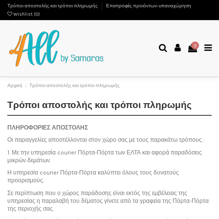
Τρόποι αποστολής και τρόποι πληρωμής
Επιστροφές προιόντων-υπαναχώρηση
Wishlist (
0
)
0
Αρχική
Τρόποι αποστολής και τρόποι πληρωμής
Τρόποι αποστολής και τρόποι πληρωμής
ΠΛΗΡΟΦΟΡΙΕΣ ΑΠΟΣΤΟΛΗΣ
Οι παραγγελίες αποστέλλονται στον χώρο σας με τους παρακάτω τρόπους :
1. Με την υπηρεσία courier Πόρτα-Πόρτα των ΕΛΤΑ και αφορά παραδόσεις
μικρών δεμάτων.
Η υπηρεσία courier Πόρτα-Πόρτα καλύπτει όλους τους δυνατούς
προορισμούς.
Σε περίπτωση που ο χώρος παράδοσης είναι εκτός της εμβέλειας της
υπηρεσίας η παραλαβή του δέματος γίνετε από τα γραφεία της Πόρτα-Πόρτα
της περιοχής σας.