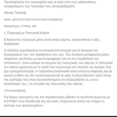
Προεξοφλήστε την παραγγελία σας σε έναν από τους ακόλουθους
λογαριασμούς των Τραπεζών που συνεργαζόμαστε:
Εθνική Τράπεζα
IBAN: GR1501100870000008700388302
Δικαιούχος: FORALL IKE
2. Πληρωμή με Πιστωτική Κάρτα
Επιλέγοντας πληρωμή μέσω πιστωτικής κάρτας, ακολουθείται η εξής
διαδικασία:
Ο πελάτης συμπληρώνει τα απαραίτητα στοιχεία για το άνοιγμα του
λογαριασμού του, στο περιβάλλον του site . Στη συνέχεια μεταφέρεται μέσω
ασφαλούς σύνδεσης με κρυπτογράφηση 128 bit στο περιβάλλον της
VIVAWALLET, όπου εισάγει τα στοιχεία της πιστωτικής του κάρτας. Η πιστωτική
του κάρτα χρεώνεται με το ποσό που αντιστοιχεί στο σύνολο της αγοράς που
έχει πραγματοποιήσει. Η παραπάνω διαδικασία είναι απόλυτα ασφαλής και σε
κανένα στάδιό της δεν γνωστοποιούνται σε εμάς ή οποιονδήποτε τρίτο (πλην
της τράπεζας που είναι εξουσιοδοτημένη να επεξεργάζεται τις online
συναλλαγές της ), τα στοιχεία της πιστωτικής σας κάρτας.
3.Αντικαταβολή
Για όσους προτιμούν την πιο παραδοσιακή μέθοδο τα προϊόντα έρχονται με
ΚΟΥΡΙΕΡ στην διεύθυνσή σας και εσείς πληρώνεται εκείνη την στιγμή το
αντίτιμο των εμπορευμάτων.