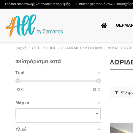
Τρόποι αποστολής και τρόποι πληρωμής
Επιστροφές προιόντων-υπαναχώρ
ΘΕΡΜΑ
Αρχική
ΣΠΙΤΙ - ΚΗΠΟΣ
ΔΙΑΚΟΣΜΗΤΙΚΑ ΠΡΟΦΙΛ
ΛΩΡΙΔΕΣ ΦΩΤΙ
Φιλτράρισμα κατά
ΛΩΡΙΔ
Τιμή
12
€
13
€
Φίλτρ
Μάρκα
Υλικό