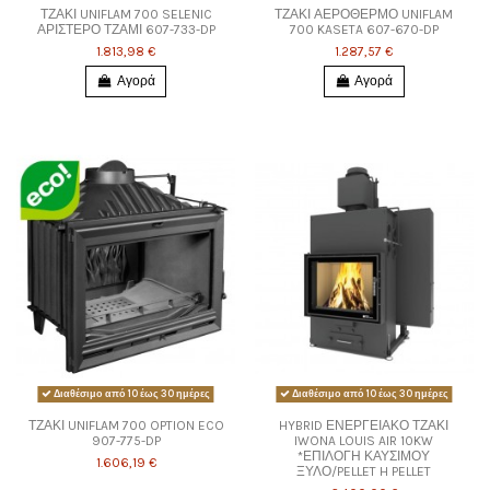
ΤΖΑΚΙ UNIFLAM 700 SELENIC
ΤΖΑΚΙ ΑΕΡΟΘΕΡΜΟ UNIFLAM
ΑΡΙΣΤΕΡΟ ΤΖΑΜΙ 607-733-DP
700 KASETA 607-670-DP
1.813,98 €
1.287,57 €
Αγορά
Αγορά
Διαθέσιμο από 10 έως 30 ημέρες
Διαθέσιμο από 10 έως 30 ημέρες
ΤΖΑΚΙ UNIFLAM 700 OPTION ECO
HYBRID ΕΝΕΡΓΕΙΑΚΟ ΤΖΑΚΙ
907-775-DP
IWONA LOUIS AIR 10KW
*ΕΠΙΛΟΓΗ ΚΑΥΣΙΜΟΥ
1.606,19 €
ΞΥΛΟ/PELLET H PELLET