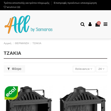
Τρόποι αποστολής και τρόποι πληρωμής
Επιστροφές προιόντων-υπαναχώρηση
Wishlist (
0
)
0
Αρχική
ΘΕΡΜΑΝΣΗ
ΤΖΑΚΙΑ
ΤΖΑΚΙΑ
Φίλτρο
Relevance
24