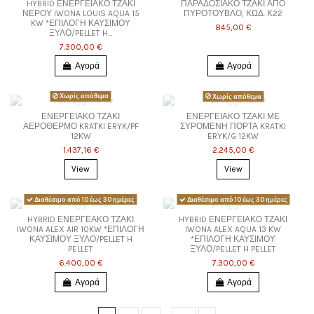
HYBRID ΕΝΕΡΓΕΙΑΚΟ ΤΖΑΚΙ
ΠΑΡΑΔΟΣΙΑΚΟ ΤΖΑΚΙ ΑΠΟ
ΝΕΡΟΥ IWONA LOUIS AQUA 15
ΠΥΡΟΤΟΥΒΛΟ, ΚΩΔ. Κ22
KW *ΕΠΙΛΟΓΗ ΚΑΥΣΙΜΟΥ
845,00 €
ΞΥΛΟ/PELLET H...
7.300,00 €
Αγορά
Αγορά
Χωρίς απόθεμα
Χωρίς απόθεμα
ΕΝΕΡΓΕΙΑΚΟ ΤΖΑΚΙ
ΕΝΕΡΓΕΙΑΚΟ ΤΖΑΚΙ ΜΕ
ΑΕΡΟΘΕΡΜΟ KRATKI ERYK/PF
ΣΥΡΟΜΕΝΗ ΠΟΡΤΑ KRATKI
12KW
ERYK/G 12KW
1.437,16 €
2.245,00 €
View
View
Διαθέσιμο από 10 έως 30 ημέρες
Διαθέσιμο από 10 έως 30 ημέρες
HYBRID ΕΝΕΡΓΕΑΚΟ ΤΖΑΚΙ
HYBRID ΕΝΕΡΓΕΙΑΚΟ ΤΖΑΚΙ
IWONA ALEX AIR 10KW *ΕΠΙΛΟΓΗ
IWONA ALEX AQUA 13 KW
ΚΑΥΣΙΜΟΥ ΞΥΛΟ/PELLET H
*ΕΠΙΛΟΓΗ ΚΑΥΣΙΜΟΥ
PELLET
ΞΥΛΟ/PELLET H PELLET
6.400,00 €
7.300,00 €
Αγορά
Αγορά