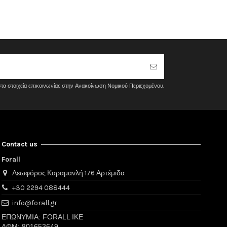
στα στοιχεία επικοινωνίας στην Ανακοίνωση Νομικού Περιεχομένου.
Contact us
Forall
Λεωφόρος Καραμανλή 176 Αρτέμιδα
+30 2294 088444
info@forall.gr
ΕΠΩΝΥΜΙΑ: FORALL IKE
ΑΦΜ: 801653649