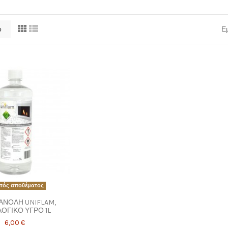
ο
Εμ
τός αποθέματος
ΑΝΟΛΗ UNIFLAM,
ΟΓΙΚΟ ΥΓΡΟ 1L
6,00 €