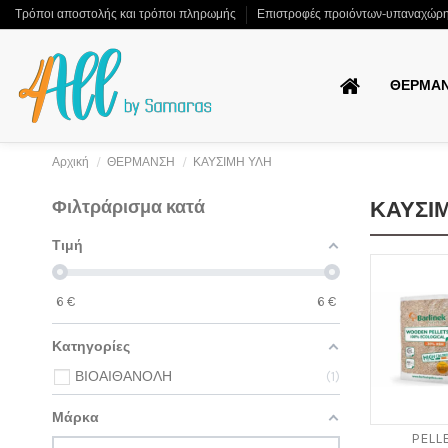
Τρόποι αποστολής και τρόποι πληρωμής
Επιστροφές προιόντων-υπαναχώρ
ΘΕΡΜΑ
Αρχική
ΘΕΡΜΑΝΣΗ
ΚΑΥΣΙΜΗ ΥΛΗ
Φιλτράρισμα κατά
ΚΑΥΣΙ
Τιμή
6
€
6
€
Κατηγορίες
ΒΙΟΑΙΘΑΝΟΛΗ
1
Μάρκα
PELL