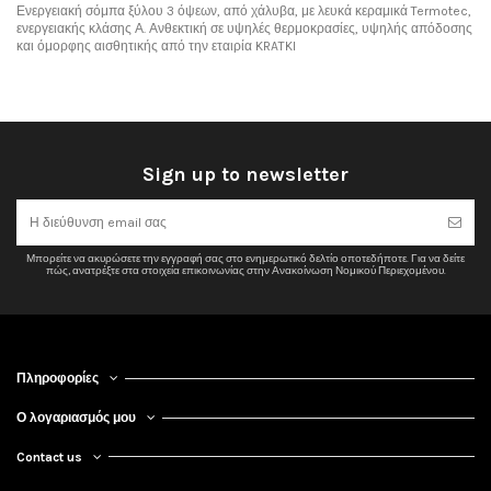
Ενεργειακή σόμπα ξύλου 3 όψεων, από χάλυβα, με λευκά κεραμικά Termotec,
ενεργειακής κλάσης Α. Ανθεκτική σε υψηλές θερμοκρασίες, υψηλής απόδοσης
και όμορφης αισθητικής από την εταιρία KRATKI
No reviews
Sign up to newsletter
Μπορείτε να ακυρώσετε την εγγραφή σας στο ενημερωτικό δελτίο οποτεδήποτε. Για να δείτε
πώς, ανατρέξτε στα στοιχεία επικοινωνίας στην Ανακοίνωση Νομικού Περιεχομένου.
Πληροφορίες
Ο λογαριασμός μου
Contact us