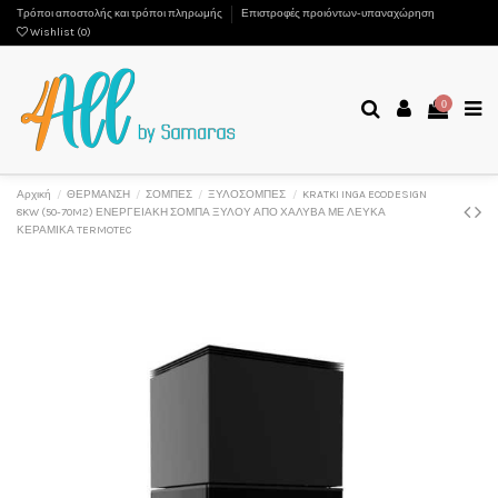
Τρόποι αποστολής και τρόποι πληρωμής
Επιστροφές προιόντων-υπαναχώρηση
Wishlist (
0
)
0
Αρχική
ΘΕΡΜΑΝΣΗ
ΣΟΜΠΕΣ
ΞΥΛΟΣΟΜΠΕΣ
KRATKI INGA ECODESIGN
8KW (50-70M2) ΕΝΕΡΓΕΙΑΚΗ ΣΟΜΠΑ ΞΥΛΟΥ ΑΠΟ ΧΑΛΥΒΑ ΜΕ ΛΕΥΚΑ
ΚΕΡΑΜΙΚΑ TERMOTEC