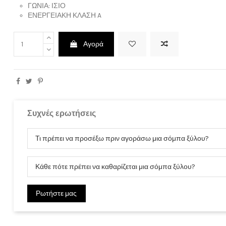
ΓΩΝΙΑ:
ΙΣΙΟ
ΕΝΕΡΓΕΙΑΚΗ ΚΛΑΣΗ
A
ρώσετε την εγγραφή σας στο ενημερωτικό δελτίο οποτεδήποτε. Για να δείτε πώς, ανατρέξτε 
Αγορά
Ο λογαριασμός μου
Είσοδος
Ο λογαριασμός μου
Συχνές ερωτήσεις
Ιστορικό παραγγελιών
Διευθύνσεις
Τι πρέπει να προσέξω πριν αγοράσω μια σόμπα ξύλου?
Ταυτότητα
Κάθε πότε πρέπει να καθαρίζεται μια σόμπα ξύλου?
Ρωτήστε μας