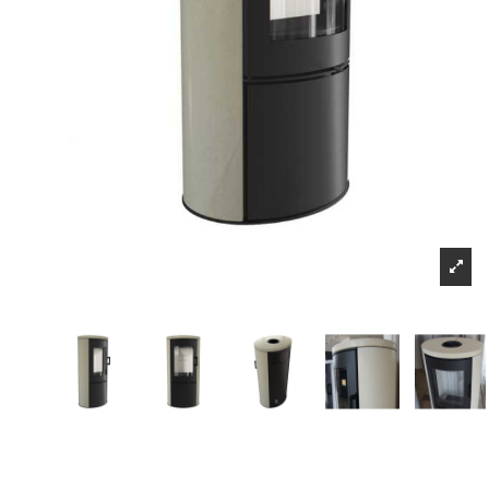
Sign up to newsletter
Μπορείτε να ακυ
Πληροφορίες
Επικοινωνήστε μαζί μας
Τρόποι αποστολής και τρόποι πληρωμής
Επιστροφές προιόντων-υπαναχώρηση
Όροι και Προϋποθέσεις
sitemap