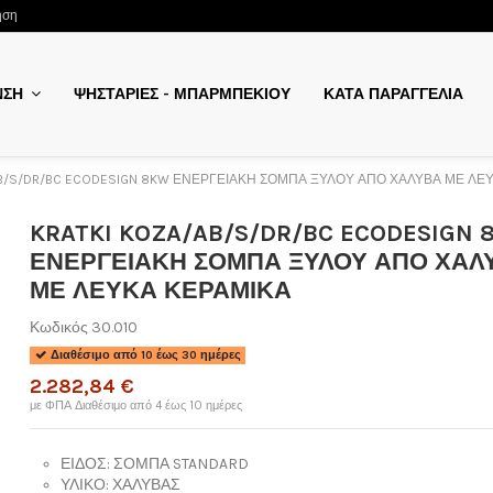
ηση
ΨΗΣΤΑΡΙΕΣ - ΜΠΑΡΜΠΕΚΙΟΥ
ΚΑΤΑ ΠΑΡΑΓΓΕΛΙΑ
ΝΣΗ
AB/S/DR/BC ECODESIGN 8KW ΕΝΕΡΓΕΙΑΚΗ ΣΟΜΠΑ ΞΥΛΟΥ ΑΠΟ ΧΑΛΥΒΑ ΜΕ ΛΕ
KRATKI KOZA/AB/S/DR/BC ECODESIGN 
ΕΝΕΡΓΕΙΑΚΗ ΣΟΜΠΑ ΞΥΛΟΥ ΑΠΟ ΧΑΛ
ΜΕ ΛΕΥΚΑ ΚΕΡΑΜΙΚΑ
Κωδικός
30.010
Διαθέσιμο από 10 έως 30 ημέρες
2.282,84 €
με ΦΠΑ
Διαθέσιμο από 4 έως 10 ημέρες
ΕΙΔΟΣ:
ΣΟΜΠΑ STANDARD
ΥΛΙΚΟ:
ΧΑΛΥΒΑΣ