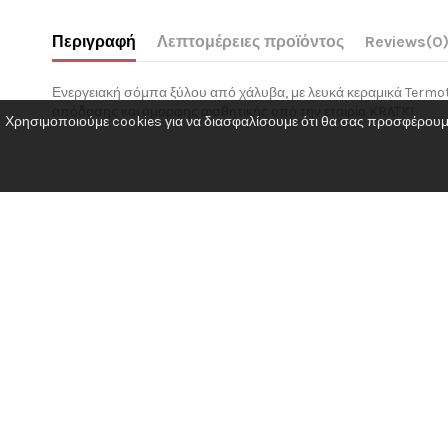
Περιγραφή
Λεπτομέρειες προϊόντος
Reviews
(0
Ενεργειακή σόμπα ξύλου από χάλυβα, με λευκά κεραμικά Termot
απόδοσης και όμορφης αισθητικής από την εταιρία KRATKI
Χρησιμοποιούμε cookies για να διασφαλίσουμε ότι θα σας προσφέρουμε 
No reviews