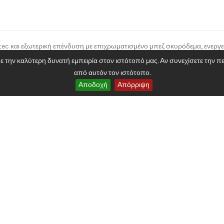
)
ec και εξωτερική επένδυση με επιχρωματισμένο μπεζ σκυρόδεμα, ενεργε
2020 Powered by 3dd. Design By Tsilis. All Rights Reserved
την καλύτερη δυνατή εμπειρία στον ιστότοπό μας. Αν συνεχίσετε την περ
από αυτόν τον ιστότοπο.
Αποδοχή
Απόρριψη