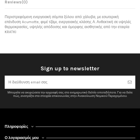
Reviews
(0)
Περιστρεφόμενη ενεργειακή σόμπα ξύλου από χάλυβα, με εσωτερική
επένδυση Acumotte, φιμέ τζάμι, ενεργειακής κλάσης Α. Ανθεκτική σε υψηλές
θερμοκρασίες, υψηλής απόδοσης και όμορφης αισθητικής από την εταιρία
KRATKI
No reviews
Sign up to newsletter
Μπορείτε να ακυρώσετε την εγγραφή σας στο ενημερωτικό δελτίο οποτεδήποτε. Για να δείτε
πώς, ανατρέξτε στα στοιχεία επικοινωνίας στην Ανακοίνωση Νομικού Περιεχομένου.
Πληροφορίες
Ο λογαριασμός μου