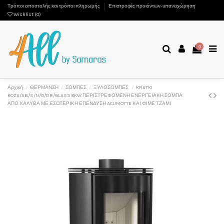
Τρόποι αποστολής και τρόποι πληρωμής
Επιστροφές προιόντων-υπαναχώρηση
Wishlist (
0
)
0
Αρχική
ΘΕΡΜΑΝΣΗ
ΣΟΜΠΕΣ
ΞΥΛΟΣΟΜΠΕΣ
KRATKI
KOZA/AB/S/N/O/DR/GLASS 8KW ΠΕΡΙΣΤΡΕΦΟΜΕΝΗ ΕΝΕΡΓΕΙΑΚΗ ΣΟΜΠΑ
ΑΠΟ ΧΑΛΥΒΑ ΜΕ ΕΣΩΤΕΡΙΚΗ ΕΠΕΝΔΥΣΗ ACUMOTTE ΚΑΙ ΦΙΜΕ ΤΖΑΜΙ