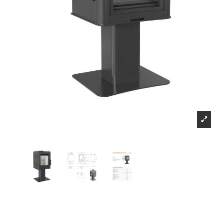
Μπορείτε να ακυ
Πληροφορίες
Επικοινωνήστε μαζί μας
Τρόποι αποστολής και τρόποι πληρωμής
Επιστροφές προιόντων-υπαναχώρηση
Όροι και Προϋποθέσεις
sitemap