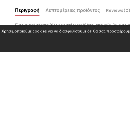
Περιγραφή
Λεπτομέρειες προϊόντος
Reviews
(0
Ενεργειακή σόμπα ξύλου με στήριγμα/βάση, από χάλυβα, ενεργε
Χρησιμοποιούμε cookies για να διασφαλίσουμε ότι θα σας προσφέρουμε 
No reviews