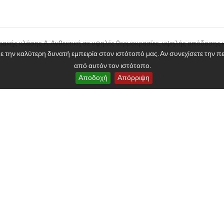
)
ιακής κλάσης Α. Ανθεκτική σε υψηλές θερμοκρασίες, υψηλής απόδοσης κ
2020 Powered by 3dd. Design By Tsilis. All Rights Reserved
την καλύτερη δυνατή εμπειρία στον ιστότοπό μας. Αν συνεχίσετε την περ
από αυτόν τον ιστότοπο.
Αποδοχή
Απόρριψη