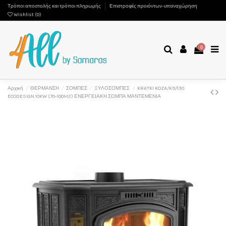
Τρόποι αποστολής και τρόποι πληρωμής
Επιστροφές προιόντων-υπαναχώρηση
Wishlist (
0
)
0
Αρχική
ΘΕΡΜΑΝΣΗ
ΣΟΜΠΕΣ
ΞΥΛΟΣΟΜΠΕΣ
KRATKI KOZA/K9/130
ECODESIGN 10KW (70-100M2) ΕΝΕΡΓΕΙΑΚΗ ΣΟΜΠΑ ΜΑΝΤΕΜΕΝΙΑ