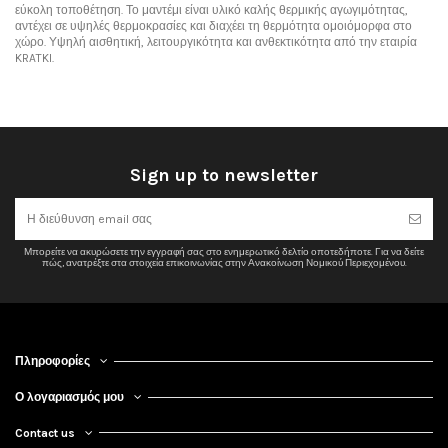
εύκολη τοποθέτηση. Το μαντέμι είναι υλικό καλής θερμικής αγωγιμότητας,
αντέχει σε υψηλές θερμοκρασίες και διαχέει τη θερμότητα ομοιόμορφα στο
χώρο. Υψηλή αισθητική, λειτουργικότητα και ανθεκτικότητα από την εταιρία
KRATKI.
No reviews
Sign up to newsletter
Μπορείτε να ακυρώσετε την εγγραφή σας στο ενημερωτικό δελτίο οποτεδήποτε. Για να δείτε
πώς, ανατρέξτε στα στοιχεία επικοινωνίας στην Ανακοίνωση Νομικού Περιεχομένου.
Πληροφορίες
Ο λογαριασμός μου
Contact us