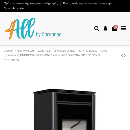
Τρόποι αποστολής και τρόποι πληρωμής
Επιστροφές προιόντων-υπαναχώρηση
Wishlist (
0
)
0
Αρχική
ΘΕΡΜΑΝΣΗ
ΣΟΜΠΕΣ
ΞΥΛΟΣΟΜΠΕΣ
KRATKI KOZA/TITAN/G
(95-120M2) ΕΝΕΡΓΕΙΑΚΗ ΣΟΜΠΑ ΞΥΛΟΥ ΑΠΟ ΧΑΛΥΒΑ ΜΕ ΕΠΕΝΔΥΣΗ
TERMOTEC