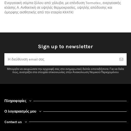
Ενεργειακή σόμπα ξύλου από χάλυβα, με επένδυση Termotec, ενεργειακής
κλάσης Α. Ανθεκτική σε υψηλές θερμοκρασίες, υψηλής απόδοσης και
όμορφης αισθητικής από την εταιρία KRATKI
No reviews
Sign up to newsletter
Μπορείτε να ακυρώσετε την εγγραφή σας στο ενημερωτικό δελτίο οποτεδήποτε. Για να δείτε
πώς, ανατρέξτε στα στοιχεία επικοινωνίας στην Ανακοίνωση Νομικού Περιεχομένου.
Πληροφορίες
Ο λογαριασμός μου
Contact us