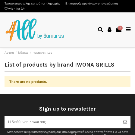
Τρόποι αποστολής και τρόποι πληρωμής
Επιστροφές προιόντων-υπαναχώρηση
Wishlist (
0
)
0
Αρχική
Μάρκες
IWONA GRILLS
List of products by brand IWONA GRILLS
There are no products.
Sign up to newsletter
Μπορείτε να ακυρώσετε την εγγραφή σας στο ενημερωτικό δελτίο οποτεδήποτε. Για να δείτε