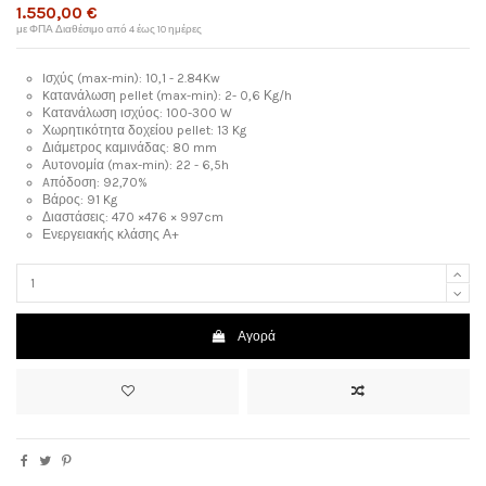
1.550,00 €
με ΦΠΑ
Διαθέσιμο από 4 έως 10 ημέρες
Iσχύς (max-min): 10,1 - 2.84Kw
Kατανάλωση pellet (max-min): 2- 0,6 Κg/h
Κατανάλωση ισχύος: 100-300 W
Χωρητικότητα δοχείου pellet: 13 Kg
Διάμετρος καμινάδας: 80 mm
Αυτονομία (max-min): 22 - 6,5h
Aπόδοση: 92,70%
Βάρος: 91 Kg
Διαστάσεις: 470 ×476 × 997cm
Ενεργειακής κλάσης Α+
Αγορά