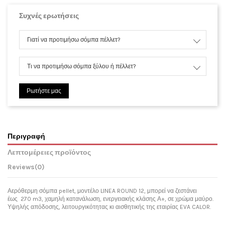
Συχνές ερωτήσεις
Γιατί να προτιμήσω σόμπα πέλλετ?
Τι να προτιμήσω σόμπα ξύλου ή πέλλετ?
Ρωτήστε μας
Περιγραφή
Λεπτομέρειες προϊόντος
Reviews
(0)
Αερόθερμη σόμπα pellet, μοντέλο LINEA ROUND 12, μπορεί να ζεστάνει
έως 270 m3, χαμηλή κατανάλωση, ενεργειακής κλάσης Α+, σε χρώμα μαύρο.
Υψηλής απόδοσης, λειτουργικότητας κι αισθητικής της εταιρίας EVA CALOR.
No reviews