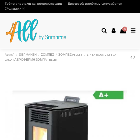
Τρόποι αποστολής και τρόποι πληρωμής
Επιστροφές προιόντων-υπαναχώρηση
Wishlist (
0
)
0
Αρχική
ΘΕΡΜΑΝΣΗ
ΣΟΜΠΕΣ
ΣΟΜΠΕΣ PELLET
LINEA ROUND 12 EVA
CALOR ΑΕΡΟΘΕΡΜΗ ΣΟΜΠΑ PELLET