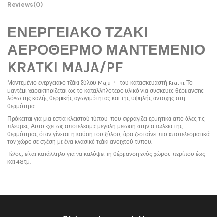
Reviews
(0)
ΕΝΕΡΓΕΙΑΚΟ ΤΖΑΚΙ
ΑΕΡΟΘΕΡΜΟ ΜΑΝΤΕΜΕΝΙΟ
KRATKI MAJA/PF
Μαντεμένιο ενεργειακό τζάκι ξύλου Maja PF του κατασκευαστή Kratki. Το
μαντέμι χαρακτηρίζεται ως το καταλληλότερο υλικό για συσκευές θέρμανσης
λόγω της καλής θερμικής αγωγιμότητας και της υψηλής αντοχής στη
θερμότητα.
Πρόκειται για μια εστία κλειστού τύπου, που σφραγίζει ερμητικά από όλες τις
πλευρές. Αυτό έχει ως αποτέλεσμα μεγάλη μείωση στην απώλεια της
θερμότητας όταν γίνεται η καύση του ξύλου, άρα ζεσταίνει πιο αποτελεσματικά
τον χώρο σε σχέση με ένα κλασικό τζάκι ανοιχτού τύπου.
Τέλος, είναι κατάλληλο για να καλύψει τη θέρμανση ενός χώρου περίπου έως
και 48τμ.
Ονομαστική ισχύς
No reviews
8 kw
Απόδοση
80%
Βάρος [kg]
114