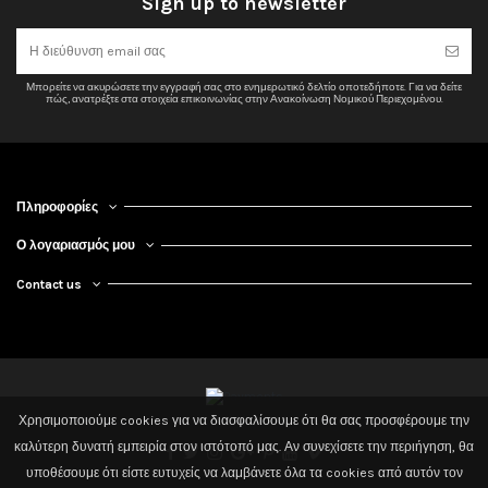
Sign up to newsletter
Ekoprojekt
ΝΑΙ
BlmSchV2
ΝΑΙ
Μέση θερμοκρασία καυσαερίων (°C)
238° C
Μπορείτε να ακυρώσετε την εγγραφή σας στο ενημερωτικό δελτίο οποτεδήποτε. Για να δείτε
Μέγιστο μήκος ξύλινων κορμών
33
πώς, ανατρέξτε στα στοιχεία επικοινωνίας στην Ανακοίνωση Νομικού Περιεχομένου.
Καύσιμο
Ξύλο / Μπρικέτα
Διαστάσεις ΜxΒxΥ (cm)
36x60x70.1
Υλικό
Μαντέμι
Πληροφορίες
Εύρος ισχύος
3,0-10,0
Ο λογαριασμός μου
Ενεργειακή κλάση
Α
Contact us
Ετοιμοπαράδοτα
Όχι
Τύπος
Αερόθερμα
Άνοιγμα πόρτας
Ίσια ανοιγόμενη
Χρησιμοποιούμε cookies για να διασφαλίσουμε ότι θα σας προσφέρουμε την
2020 Powered by 3dd. Design By Tsilis. All Rights Reserved
καλύτερη δυνατή εμπειρία στον ιστότοπό μας. Αν συνεχίσετε την περιήγηση, θα
υποθέσουμε ότι είστε ευτυχείς να λαμβάνετε όλα τα cookies από αυτόν τον