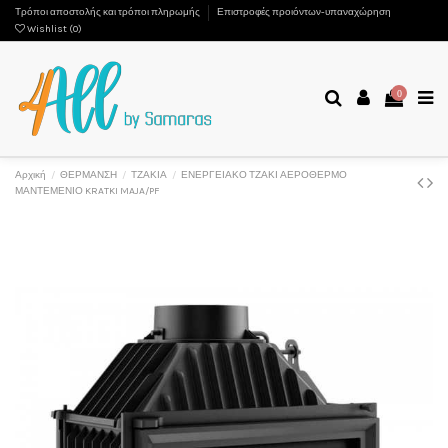
Τρόποι αποστολής και τρόποι πληρωμής
Επιστροφές προιόντων-υπαναχώρηση
Wishlist (
0
)
0
Αρχική
ΘΕΡΜΑΝΣΗ
ΤΖΑΚΙΑ
ΕΝΕΡΓΕΙΑΚΟ ΤΖΑΚΙ ΑΕΡΟΘΕΡΜΟ
ΜΑΝΤΕΜΕΝΙΟ KRATKI MAJA/PF