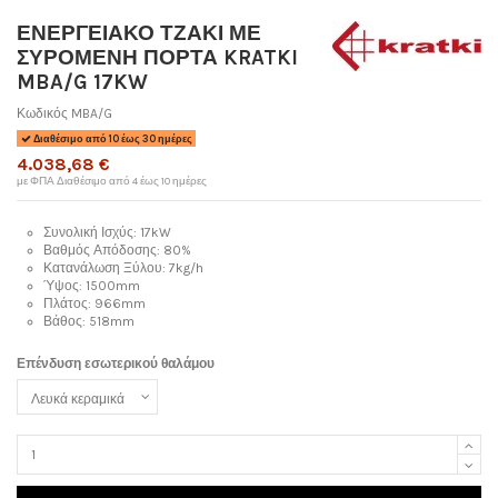
ΕΝΕΡΓΕΙΑΚΟ ΤΖΑΚΙ ΜΕ
ΣΥΡΟΜΕΝΗ ΠΟΡΤΑ KRATKI
MBA/G 17KW
Κωδικός
MBA/G
Διαθέσιμο από 10 έως 30 ημέρες
4.038,68 €
με ΦΠΑ
Διαθέσιμο από 4 έως 10 ημέρες
Συνολική Ισχύς: 17kW
Βαθμός Απόδοσης: 80%
Κατανάλωση Ξύλου: 7kg/h
Ύψος: 1500mm
Πλάτος: 966mm
Βάθος: 518mm
Επένδυση εσωτερικού θαλάμου