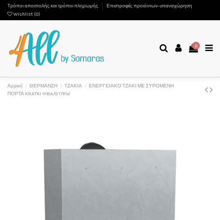
Τρόποι αποστολής και τρόποι πληρωμής
Επιστροφές προιόντων-υπαναχώρηση
Wishlist (
0
)
0
Αρχική
ΘΕΡΜΑΝΣΗ
ΤΖΑΚΙΑ
ΕΝΕΡΓΕΙΑΚΟ ΤΖΑΚΙ ΜΕ ΣΥΡΟΜΕΝΗ
ΠΟΡΤΑ KRATKI MBA/G 17KW