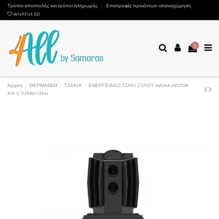
Τρόποι αποστολής και τρόποι πληρωμής
Επιστροφές προιόντων-υπαναχώρηση
Wishlist (
0
)
0
Αρχική
ΘΕΡΜΑΝΣΗ
ΤΖΑΚΙΑ
ΕΝΕΡΓΕΙΑΚΟ ΤΖΑΚΙ ΞΥΛΟΥ IWONA HECTOR
AIR S TURBO 13kw