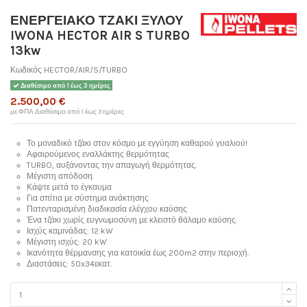
ΕΝΕΡΓΕΙΑΚΟ ΤΖΑΚΙ ΞΥΛΟΥ
IWONA HECTOR AIR S TURBO
13kw
Κωδικός
HECTOR/AIR/S/TURBO
Διαθέσιμο από 1 έως 3 ημέρες
2.500,00 €
με ΦΠΑ
Διαθέσιμο από 1 έως 3 ημέρες
Το μοναδικό τζάκι στον κόσμο με εγγύηση καθαρού γυαλιού!
Αφαιρούμενος εναλλάκτης θερμότητας
TURBO, αυξάνοντας την απαγωγή θερμότητας.
Μέγιστη απόδοση.
Κάψτε μετά το έγκαυμα
Για σπίτια με σύστημα ανάκτησης
Πατενταρισμένη διαδικασία ελέγχου καύσης
Ένα τζάκι χωρίς ευγνωμοσύνη με κλειστό θάλαμο καύσης.
Ισχύς καμινάδας: 12 kW
Μέγιστη ισχύς: 20 kW
Ικανότητα θέρμανσης για κατοικία έως 200m2 στην περιοχή.
Διαστάσεις: 50x34εκατ.