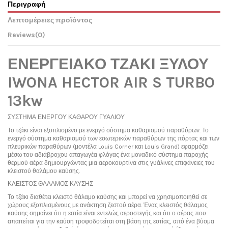
Περιγραφή
Λεπτομέρειες προϊόντος
Reviews
(0)
ΕΝΕΡΓΕΙΑΚΟ ΤΖΑΚΙ ΞΥΛΟΥ
IWONA HECTOR AIR S TURBO
13kw
ΣΥΣΤΗΜΑ ΕΝΕΡΓΟΥ ΚΑΘΑΡΟΥ ΓΥΑΛΙΟΥ
Το τζάκι είναι εξοπλισμένο με ενεργό σύστημα καθαρισμού παραθύρων. Το
ενεργό σύστημα καθαρισμού των εσωτερικών παραθύρων της πόρτας και των
πλευρικών παραθύρων (μοντέλα Louis Corner και Louis Grand) εφαρμόζει
μέσω του αδιάβροχου απαγωγέα φλόγας ένα μοναδικό σύστημα παροχής
θερμού αέρα δημιουργώντας μια αεροκουρτίνα στις γυάλινες επιφάνειες του
κλειστού θαλάμου καύσης.
ΚΛΕΙΣΤΟΣ ΘΑΛΑΜΟΣ ΚΑΥΣΗΣ
Το τζάκι διαθέτει κλειστό θάλαμο καύσης και μπορεί να χρησιμοποιηθεί σε
χώρους εξοπλισμένους με ανάκτηση ζεστού αέρα. Ένας κλειστός θάλαμος
καύσης σημαίνει ότι η εστία είναι εντελώς αεροστεγής και ότι ο αέρας που
απαιτείται για την καύση τροφοδοτείται στη βάση της εστίας, από ένα βύσμα