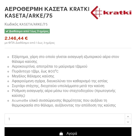
ΑΕΡΟΘΕΡΜΗ ΚΑΣΕΤΑ KRATKI
KASETA/ARKE/75
Κωδικός
KASETA/ARKE/75
Διαθέσιμο από 1 έως 3 ημέρες
2.146,44 €
με ΦΠΑ
Διαθέσιμο από 1 έως 3 ημέρες
Εξάρτημα, χάρη στο οποίο γίνεται εισαγωγή εξωτερικού αέρα στον
θάλαμο καύσης
Αεροκουρτίνα, αποτρέπει το μαύρισμα τζαμιού
Πυράντοχο τζάμι, έως 800°C
Μεγάλος θάλαμος καύσης
Αφαιρούμενη σχάρα, διευκολύνει τον καθαρισμό της εστίας
Συρτάρι στάχτης, διοχετεύει υπολείμματα μετά την καύση
Ρύθμιση εισαγωγής αέρα μέσω του σταχτοδοχείου (πρωτογενής
καύσης)
Acumotte υλικό συσσώρευσης θερμότητας που αυξάνει τη
θερμοκρασία στο θάλαμο, αυξάνοντας την απόδοση της καύσης
Αγορά