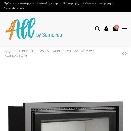
Τρόποι αποστολής και τρόποι πληρωμής
Επιστροφές προιόντων-υπαναχώρηση
Wishlist (
0
)
0
Αρχική
ΘΕΡΜΑΝΣΗ
ΤΖΑΚΙΑ
ΑΕΡΟΘΕΡΜΗ ΚΑΣΕΤΑ KRATKI
KASETA/ARKE/75