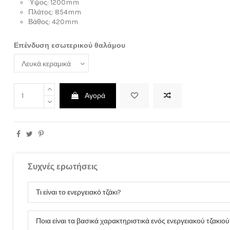
Ύψος: 1200mm
Πλάτος: 854mm
Βάθος: 420mm
Επένδυση εσωτερικού θαλάμου
ρώσετε την εγγραφή σας στο ενημερωτικό δελτίο οποτεδήποτε. Για να δείτε πώς, ανατρέξτε 
Αγορά
Ο λογαριασμός μου
Είσοδος
Συχνές ερωτήσεις
Ο λογαριασμός μου
Ιστορικό παραγγελιών
Τι είναι το ενεργειακό τζάκι?
Διευθύνσεις
Ταυτότητα
Ποια είναι τα βασικά χαρακτηριστικά ενός ενεργειακού τζακιού