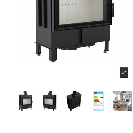
Sign up to newsletter
Μπορείτε να ακυ
Πληροφορίες
Επικοινωνήστε μαζί μας
Τρόποι αποστολής και τρόποι πληρωμής
Επιστροφές προιόντων-υπαναχώρηση
Όροι και Προϋποθέσεις
sitemap