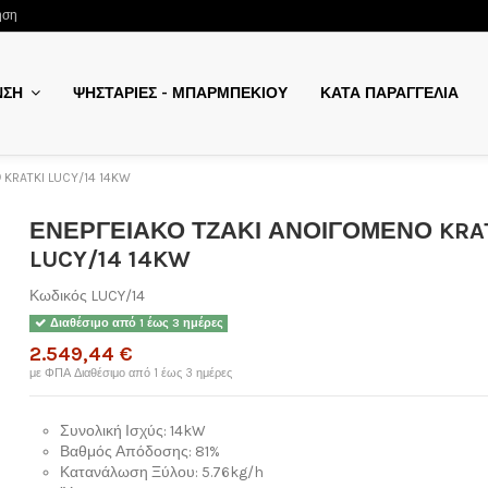
ηση
ΨΗΣΤΑΡΙΕΣ - ΜΠΑΡΜΠΕΚΙΟΥ
ΚΑΤΑ ΠΑΡΑΓΓΕΛΙΑ
ΝΣΗ
RATKI LUCY/14 14KW
ΕΝΕΡΓΕΙΑΚΟ ΤΖΑΚΙ ΑΝΟΙΓΟΜΕΝΟ KRA
LUCY/14 14KW
Κωδικός
LUCY/14
Διαθέσιμο από 1 έως 3 ημέρες
2.549,44 €
με ΦΠΑ
Διαθέσιμο από 1 έως 3 ημέρες
Συνολική Ισχύς: 14kW
Βαθμός Απόδοσης: 81%
Κατανάλωση Ξύλου: 5.76kg/h