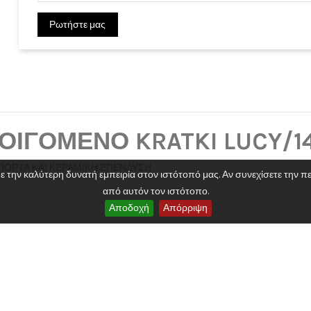
Ρωτήστε μας
)
ΟΙΓΟΜΕΝΟ KRATKI LUCY/1
 ΠΟΡΤΑ ΚΑΙ ΚΕΡΑΜΙΚΗ ΕΠΕΝΔΥΣΗ
2020 Powered by 3dd. Design By Tsilis. All Rights Reserved
την καλύτερη δυνατή εμπειρία στον ιστότοπό μας. Αν συνεχίσετε την περ
14 kW
από αυτόν τον ιστότοπο.
Αποδοχή
Απόρριψη
182
265℃
200 mm
40cm
Ξύλο / Μπρικέτα