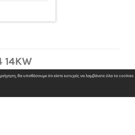
ΑΦΜ: 801653649
ΔΟΥ : ΠΑΛΛΗΝΗΣ
ΔΙΕΥΘΥΝΣΗ: ΥΠΑΠΑΝΤΗΣ 172, ΑΡΤΕΜΙΔΑ
TK: 19016
ΤΗΛ: +30 22940 88444
ΑΡΙΘΜΟΣ Γ
ΕΜΗ: 160890203000
4 14KW
ιήγηση, θα υποθέσουμε ότι είστε ευτυχείς να λαμβάνετε όλα τα cookies