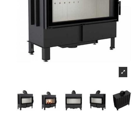
Sign up to newsletter
Μπορείτε να ακυ
Πληροφορίες
Επικοινωνήστε μαζί μας
Τρόποι αποστολής και τρόποι πληρωμής
Επιστροφές προιόντων-υπαναχώρηση
Όροι και Προϋποθέσεις
sitemap