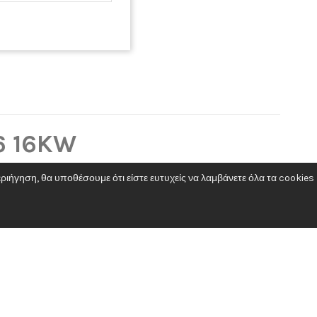
ΑΦΜ: 801653649
ΔΟΥ : ΠΑΛΛΗΝΗΣ
ΔΙΕΥΘΥΝΣΗ: ΥΠΑΠΑΝΤΗΣ 172, ΑΡΤΕΜΙΔΑ
TK: 19016
ΤΗΛ: +30 22940 88444
ΑΡΙΘΜΟΣ Γ
ΕΜΗ: 160890203000
6 16KW
ιήγηση, θα υποθέσουμε ότι είστε ευτυχείς να λαμβάνετε όλα τα cookies