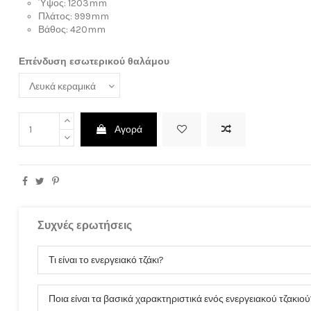
Ύψος: 1203mm
Πλάτος: 999mm
Βάθος: 420mm
Επένδυση εσωτερικού θαλάμου
ρώσετε την εγγραφή σας στο ενημερωτικό δελτίο οποτεδήποτε. Για να δείτε πώς, ανατρέξτε 
Αγορά
Ο λογαριασμός μου
Είσοδος
Συχνές ερωτήσεις
Ο λογαριασμός μου
Ιστορικό παραγγελιών
Τι είναι το ενεργειακό τζάκι?
Διευθύνσεις
Ταυτότητα
Ποια είναι τα βασικά χαρακτηριστικά ενός ενεργειακού τζακιού