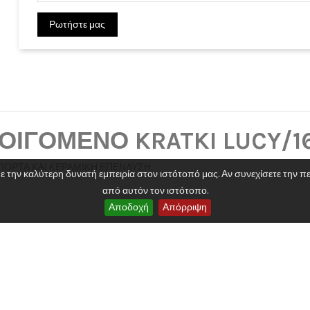
Ρωτήστε μας
)
ΟΙΓΟΜΕΝΟ KRATKI LUCY/1
 ΠΟΡΤΑ ΚΑΙ ΚΕΡΑΜΙΚΗ ΕΠΕΝΔΥΣΗ
2020 Powered by 3dd. Design By Tsilis. All Rights Reserved
την καλύτερη δυνατή εμπειρία στον ιστότοπό μας. Αν συνεχίσετε την περ
16 kW
από αυτόν τον ιστότοπο.
Αποδοχή
Απόρριψη
213
260℃
200 mm
50 cm
Ξύλο / Μπρικέτα