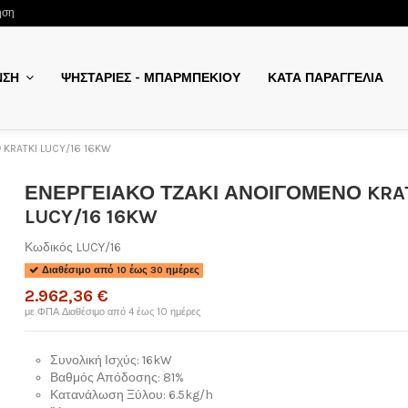
ηση
ΨΗΣΤΑΡΙΕΣ - ΜΠΑΡΜΠΕΚΙΟΥ
ΚΑΤΑ ΠΑΡΑΓΓΕΛΙΑ
ΝΣΗ
KRATKI LUCY/16 16KW
ΕΝΕΡΓΕΙΑΚΟ ΤΖΑΚΙ ΑΝΟΙΓΟΜΕΝΟ KRA
LUCY/16 16KW
Κωδικός
LUCY/16
Διαθέσιμο από 10 έως 30 ημέρες
2.962,36 €
με ΦΠΑ
Διαθέσιμο από 4 έως 10 ημέρες
Συνολική Ισχύς: 16kW
Βαθμός Απόδοσης: 81%
Κατανάλωση Ξύλου: 6.5kg/h