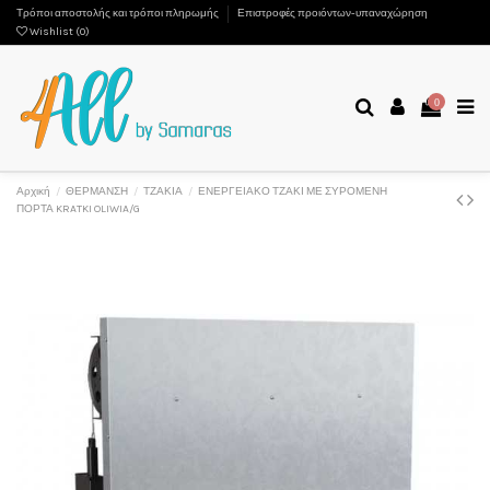
Τρόποι αποστολής και τρόποι πληρωμής
Επιστροφές προιόντων-υπαναχώρηση
Wishlist (
0
)
0
Αρχική
ΘΕΡΜΑΝΣΗ
ΤΖΑΚΙΑ
ΕΝΕΡΓΕΙΑΚΟ ΤΖΑΚΙ ΜΕ ΣΥΡΟΜΕΝΗ
ΠΟΡΤΑ KRATKI OLIWIA/G