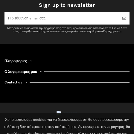
Sign up to newsletter
Διάμετρος εξόδου καυσαερίων
200 mm
Καύσιμο
Ξύλο / Μπρικέτα
Διαστάσεις ΜxΒxΥ (cm)
73,8x38,9x64,5
Μπορείτε να ακυρώσετε την εγγραφή σας στο ενημερωτικό δελτίο οποτεδήποτε. Για να δείτε
Υλικό
Μαντέμι
πώς, ανατρέξτε στα στοιχεία επικοινωνίας στην Ανακοίνωση Νομικού Περιεχομένου.
Εύρος ισχύος
7-18
Εκπομπές CO (13% οξυγόνο)
0,61%
Μέγιστο μήκος καταγραφής
45
Πληροφορίες
Θερμική απόδοση
70%
Ο λογαριασμός μου
Ενεργειακή κλάση
Α
Contact us
Ετοιμοπαράδοτα
Όχι
Τύπος
Αερόθερμα
Άνοιγμα πόρτας
Ίσια ανοιγόμενη
Επένδυση εσ. θαλάμου
Μαντέμι
Χρησιμοποιούμε cookies για να διασφαλίσουμε ότι θα σας προσφέρουμε την
2020 Powered by 3dd. Design By Tsilis. All Rights Reserved
καλύτερη δυνατή εμπειρία στον ιστότοπό μας. Αν συνεχίσετε την περιήγηση, θα