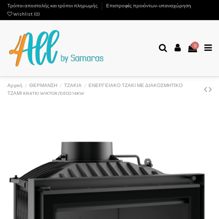
Τρόποι αποστολής και τρόποι πληρωμής
Επιστροφές προιόντων-υπαναχώρηση
Wishlist (
0
)
0
Αρχική
ΘΕΡΜΑΝΣΗ
ΤΖΑΚΙΑ
ΕΝΕΡΓΕΙΑΚΟ ΤΖΑΚΙ ΜΕ ΔΙΑΚΟΣΜΗΤΙΚΟ
ΤΖΑΜΙ KRATKI WIKTOR/DECO 14KW