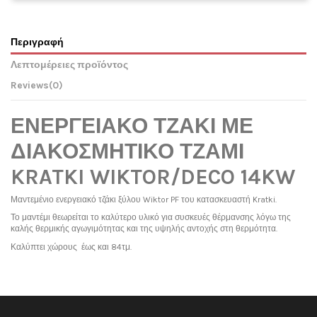
Περιγραφή
Λεπτομέρειες προϊόντος
Reviews
(0)
ΕΝΕΡΓΕΙΑΚΟ ΤΖΑΚΙ ΜΕ
ΔΙΑΚΟΣΜΗΤΙΚΟ ΤΖΑΜΙ
KRATKI WIKTOR/DECO 14KW
Μαντεμένιο ενεργειακό τζάκι ξύλου Wiktor PF του κατασκευαστή Kratki.
Το μαντέμι θεωρείται το καλύτερο υλικό για συσκευές θέρμανσης λόγω της
καλής θερμικής αγωγιμότητας και της υψηλής αντοχής στη θερμότητα.
Καλύπτει χώρους έως και 84τμ.
Ονομαστική ισχύς
No reviews
14 kW
Βάρος [kg]
120
Μέση θερμοκρασία καυσαερίων (°C)
352 ° C