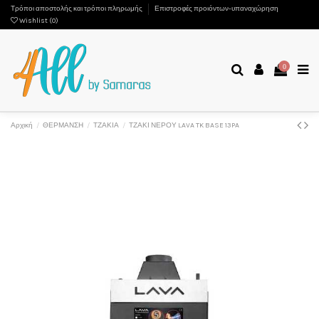
Τρόποι αποστολής και τρόποι πληρωμής
Επιστροφές προιόντων-υπαναχώρηση
Wishlist (
0
)
0
Αρχική
ΘΕΡΜΑΝΣΗ
ΤΖΑΚΙΑ
ΤΖΑΚΙ ΝΕΡΟΥ LAVA TK BASE 13PA