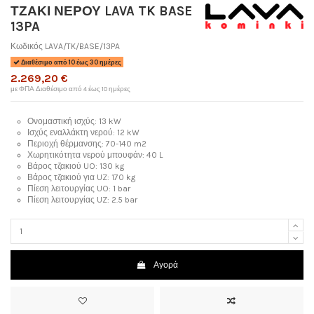
ΤΖΑΚΙ ΝΕΡΟΥ LAVA TK BASE
13PA
Κωδικός
LAVA/TK/BASE/13PA
Διαθέσιμο από 10 έως 30 ημέρες
2.269,20 €
με ΦΠΑ
Διαθέσιμο από 4 έως 10 ημέρες
Ονομαστική ισχύς: 13 kW
Ισχύς εναλλάκτη νερού: 12 kW
Περιοχή θέρμανσης: 70-140 m2
Χωρητικότητα νερού μπουφάν: 40 L
Βάρος τζακιού UO: 130 kg
Βάρος τζακιού για UZ: 170 kg
Πίεση λειτουργίας UO: 1 bar
Πίεση λειτουργίας UZ: 2.5 bar
Αγορά