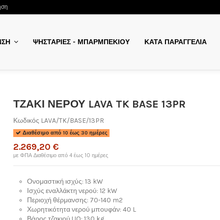
ηση
ΨΗΣΤΑΡΙΕΣ - ΜΠΑΡΜΠΕΚΙΟΥ
ΚΑΤΑ ΠΑΡΑΓΓΕΛΙΑ
ΝΣΗ
ΤΖΑΚΙ ΝΕΡΟΥ LAVA TK BASE 13PR
Κωδικός
LAVA/TK/BASE/13PR
Διαθέσιμο από 10 έως 30 ημέρες
2.269,20 €
με ΦΠΑ
Διαθέσιμο από 4 έως 10 ημέρες
Ονομαστική ισχύς: 13 kW
Ισχύς εναλλάκτη νερού: 12 kW
Περιοχή θέρμανσης: 70-140 m2
Χωρητικότητα νερού μπουφάν: 40 L
Βάρος τζακιού UO: 130 kg