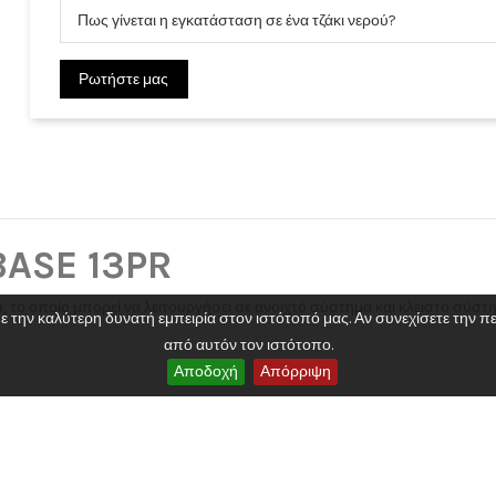
Ταυτότητα
Πως γίνεται η εγκατάσταση σε ένα τζάκι νερού?
Ρωτήστε μας
)
BASE 13PR
ού, το οποίο μπορεί να λειτουργήσει σε ανοιχτό σύστημα και κλειστό σύστη
2020 Powered by 3dd. Design By Tsilis. All Rights Reserved
την καλύτερη δυνατή εμπειρία στον ιστότοπό μας. Αν συνεχίσετε την περ
13 kw
από αυτόν τον ιστότοπο.
Αποδοχή
Απόρριψη
77,8%
135
45 cm
Ξύλο / Μπρικέτα