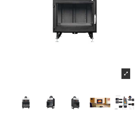
Sign up to newsletter
Μπορείτε να ακυ
Πληροφορίες
Επικοινωνήστε μαζί μας
Τρόποι αποστολής και τρόποι πληρωμής
Επιστροφές προιόντων-υπαναχώρηση
Όροι και Προϋποθέσεις