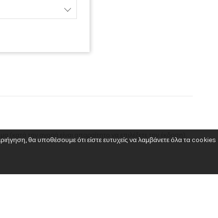
ΕΠΩΝΥΜΙΑ: FORALL IKE
ΑΦΜ: 801653649
ΔΟΥ : ΠΑΛΛΗΝΗΣ
ΔΙΕΥΘΥΝΣΗ: ΥΠΑΠΑΝΤΗΣ 172, ΑΡΤΕΜΙΔΑ
TK: 19016
ΤΗΛ: +30 22940 88444
ΑΡΙΘΜΟΣ Γ
ΕΜΗ: 160890203000
μα (κατά την αγορά είναι απαραίτητο να επιλέξετε την έκδοση).
ιήγηση, θα υποθέσουμε ότι είστε ευτυχείς να λαμβάνετε όλα τα cookies