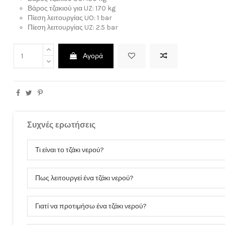
Βάρος τζακιού για UZ: 170 kg
Πίεση λειτουργίας UO: 1 bar
Πίεση λειτουργίας UZ: 2.5 bar
Αγορά
ρώσετε την εγγραφή σας στο ενημερωτικό δελτίο οποτεδήποτε. Για να δείτε πώς, ανατρέξτε 
Συχνές ερωτήσεις
Τι είναι το τζάκι νερού?
Ο λογαριασμός μου
Πως λειτουργεί ένα τζάκι νερού?
Είσοδος
Ο λογαριασμός μου
Ιστορικό παραγγελιών
Γιατί να προτιμήσω ένα τζάκι νερού?
Διευθύνσεις