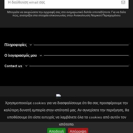
Μέγιστο μήκος ξύλινων κορμών
50 cm
Μπορείτε να ακυρώσετε την εγγραφή σας στο ενημερωτικό δελτίο οποτεδήποτε. Για να δείτε
Καύσιμο
Ξύλο / Μπρικέτα
πώς, ανατρέξτε στα στοιχεία επικοινωνίας στην Ανακοίνωση Νομικού Περιεχομένου.
Χώρα Παραγωγής
Γαλλία
Παροχή αέρα
Ø 100mm ή 150x50cm
Υλικό
Μαντέμι
Πληροφορίες
Ενεργειακή κλάση
Α
Ο λογαριασμός μου
Ετοιμοπαράδοτα
Όχι
Contact us
Τύπος
Αερόθερμα
Άνοιγμα πόρτας
Ίσια ανοιγόμενη
Επένδυση εσ. θαλάμου
Μαντέμι
Χρησιμοποιούμε cookies για να διασφαλίσουμε ότι θα σας προσφέρουμε την
2020 Powered by 3dd. Design By Tsilis. All Rights Reserved
καλύτερη δυνατή εμπειρία στον ιστότοπό μας. Αν συνεχίσετε την περιήγηση, θα
υποθέσουμε ότι είστε ευτυχείς να λαμβάνετε όλα τα cookies από αυτόν τον
ιστότοπο.
Αποδοχή
Απόρριψη