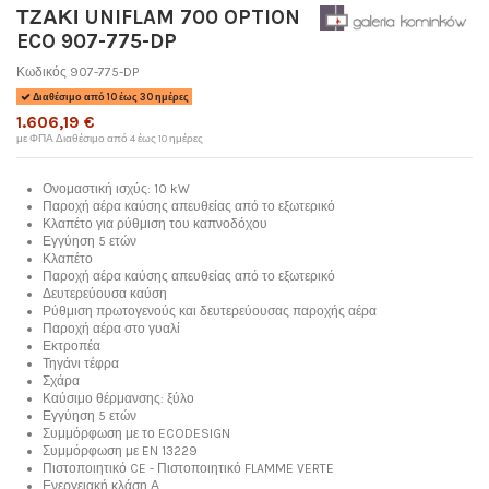
ΤΖΑΚΙ UNIFLAM 700 OPTION
ECO 907-775-DP
Κωδικός
907-775-DP
Διαθέσιμο από 10 έως 30 ημέρες
1.606,19 €
με ΦΠΑ
Διαθέσιμο από 4 έως 10 ημέρες
Ονομαστική ισχύς: 10 kW
Παροχή αέρα καύσης απευθείας από το εξωτερικό
Κλαπέτο για ρύθμιση του καπνοδόχου
Εγγύηση 5 ετών
Κλαπέτο
Παροχή αέρα καύσης απευθείας από το εξωτερικό
Δευτερεύουσα καύση
Ρύθμιση πρωτογενούς και δευτερεύουσας παροχής αέρα
Παροχή αέρα στο γυαλί
Εκτροπέα
Τηγάνι τέφρα
Σχάρα
Καύσιμο θέρμανσης: ξύλο
Εγγύηση 5 ετών
Συμμόρφωση με το ECODESIGN
Συμμόρφωση με EN 13229
Πιστοποιητικό
CE
- Πιστοποιητικό FLAMME VERTE
Ενεργειακή κλάση Α