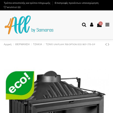
Τρόποι αποστολής και τρόποι πληρωμής
Επιστροφές προιόντων-υπαναχώρηση
Wishlist (
0
)
0
Αρχική
ΘΕΡΜΑΝΣΗ
ΤΖΑΚΙΑ
ΤΖΑΚΙ UNIFLAM 700 OPTION ECO 907-775-DP