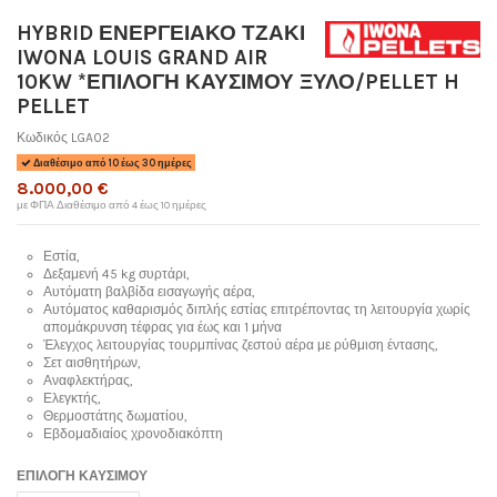
HYBRID ΕΝΕΡΓΕΙΑΚΟ ΤΖΑΚΙ
IWONA LOUIS GRAND AIR
10KW *ΕΠΙΛΟΓΗ ΚΑΥΣΙΜΟΥ ΞΥΛΟ/PELLET H
PELLET
Κωδικός
LGA02
Διαθέσιμο από 10 έως 30 ημέρες
8.000,00 €
με ΦΠΑ
Διαθέσιμο από 4 έως 10 ημέρες
Εστία,
Δεξαμενή 45 kg συρτάρι,
Αυτόματη βαλβίδα εισαγωγής αέρα,
Αυτόματος καθαρισμός διπλής εστίας επιτρέποντας τη λειτουργία χωρίς
απομάκρυνση τέφρας για έως και 1 μήνα
Έλεγχος λειτουργίας τουρμπίνας ζεστού αέρα με ρύθμιση έντασης,
Σετ αισθητήρων,
Αναφλεκτήρας,
Ελεγκτής,
Θερμοστάτης δωματίου,
Εβδομαδιαίος χρονοδιακόπτη
ΕΠΙΛΟΓΗ ΚΑΥΣΙΜΟΥ