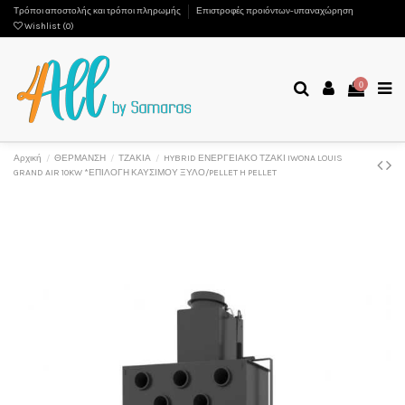
Τρόποι αποστολής και τρόποι πληρωμής
Επιστροφές προιόντων-υπαναχώρηση
Wishlist (
0
)
0
Αρχική
ΘΕΡΜΑΝΣΗ
ΤΖΑΚΙΑ
HYBRID ΕΝΕΡΓΕΙΑΚΟ ΤΖΑΚΙ IWONA LOUIS
GRAND AIR 10KW *ΕΠΙΛΟΓΗ ΚΑΥΣΙΜΟΥ ΞΥΛΟ/PELLET H PELLET