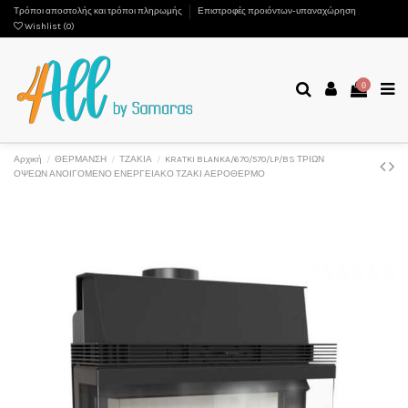
Τρόποι αποστολής και τρόποι πληρωμής
Επιστροφές προιόντων-υπαναχώρηση
Wishlist (
0
)
0
Αρχική
ΘΕΡΜΑΝΣΗ
ΤΖΑΚΙΑ
KRATKI BLANKA/670/570/LP/BS ΤΡΙΩΝ
ΟΨΕΩΝ ΑΝΟΙΓΟΜΕΝΟ ΕΝΕΡΓΕΙΑΚΟ ΤΖΑΚΙ ΑΕΡΟΘΕΡΜΟ