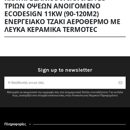
ΤΡΙΩΝ ΟΨΕΩΝ ΑΝΟΙΓΟΜΕΝΟ
ECODESIGN 11KW (90-120Μ2)
ΕΝΕΡΓΕΙΑΚΟ ΤΖΑΚΙ ΑΕΡΟΘΕΡΜΟ ΜΕ
ΛΕΥΚΑ ΚΕΡΑΜΙΚΑ TERMOTEC
No reviews
Sign up to newsletter
Μπορείτε να ακυρώσετε την εγγραφή σας στο ενημερωτικό δελτίο οποτεδήποτε. Για να δείτε
πώς, ανατρέξτε στα στοιχεία επικοινωνίας στην Ανακοίνωση Νομικού Περιεχομένου.
Πληροφορίες