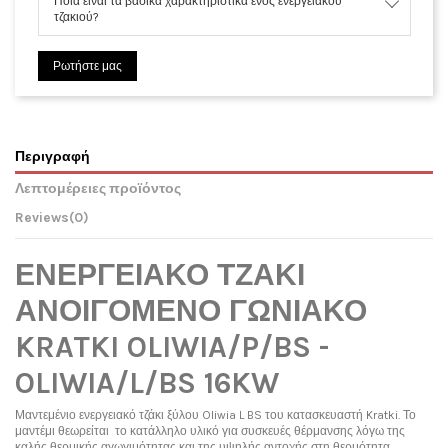
Ποια είναι τα βασικά χαρακτηριστικά ενός ενεργειακού
τζακιού?
Ρωτήστε μας
Περιγραφή
Λεπτομέρειες προϊόντος
Reviews
(0)
ΕΝΕΡΓΕΙΑΚΟ ΤΖΑΚΙ
ΑΝΟΙΓΟΜΕΝΟ ΓΩΝΙΑΚΟ
KRATKI OLIWIA/P/BS -
OLIWIA/L/BS 16KW
Μαντεμένιο ενεργειακό τζάκι ξύλου Oliwia L BS του κατασκευαστή Kratki. Το
μαντέμι θεωρείται το κατάλληλο υλικό για συσκευές θέρμανσης λόγω της
καλής θερμικής αγωγιμότητας και της υψηλής αντοχής στη θερμότητα.