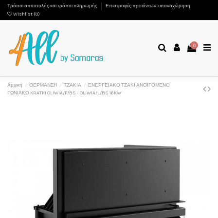
Τρόποι αποστολής και τρόποι πληρωμής
Επιστροφές προιόντων-υπαναχώρηση
Wishlist (
0
)
0
Αρχική
ΘΕΡΜΑΝΣΗ
ΤΖΑΚΙΑ
ΕΝΕΡΓΕΙΑΚΟ ΤΖΑΚΙ ΑΝΟΙΓΟΜΕΝΟ
ΓΩΝΙΑΚΟ KRATKI OLIWIA/P/BS - OLIWIA/L/BS 16KW