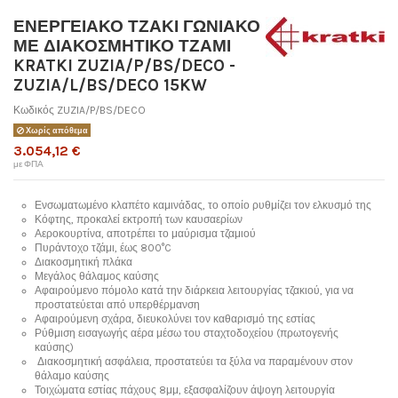
ΕΝΕΡΓΕΙΑΚΟ ΤΖΑΚΙ ΓΩΝΙΑΚΟ
ΜΕ ΔΙΑΚΟΣΜΗΤΙΚΟ ΤΖΑΜΙ
KRATKI ZUZIA/P/BS/DECO -
ZUZIA/L/BS/DECO 15KW
Κωδικός
ZUZIA/P/BS/DECO
Χωρίς απόθεμα
3.054,12 €
με ΦΠΑ
Ενσωματωμένο κλαπέτο καμινάδας, το οποίο ρυθμίζει τον ελκυσμό της
Κόφτης, προκαλεί εκτροπή των καυσαερίων
Αεροκουρτίνα, αποτρέπει το μαύρισμα τζαμιού
Πυράντοχο τζάμι, έως 800°C
Διακοσμητική πλάκα
Μεγάλος θάλαμος καύσης
Αφαιρούμενο πόμολο κατά την διάρκεια λειτουργίας τζακιού, για να
προστατεύεται από υπερθέρμανση
Αφαιρούμενη σχάρα, διευκολύνει τον καθαρισμό της εστίας
Ρύθμιση εισαγωγής αέρα μέσω του σταχτοδοχείου (πρωτογενής
καύσης)
Διακοσμητική ασφάλεια, προστατεύει τα ξύλα να παραμένουν στον
θάλαμο καύσης
Τοιχώματα εστίας πάχους 8μμ, εξασφαλίζουν άψογη λειτουργία