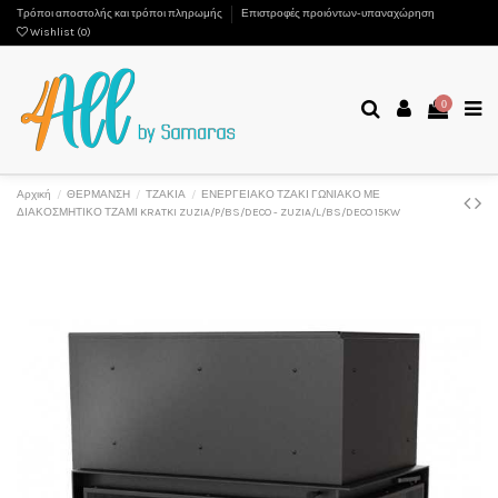
Τρόποι αποστολής και τρόποι πληρωμής
Επιστροφές προιόντων-υπαναχώρηση
Wishlist (
0
)
0
Αρχική
ΘΕΡΜΑΝΣΗ
ΤΖΑΚΙΑ
ΕΝΕΡΓΕΙΑΚΟ ΤΖΑΚΙ ΓΩΝΙΑΚΟ ΜΕ
ΔΙΑΚΟΣΜΗΤΙΚΟ ΤΖΑΜΙ KRATKI ZUZIA/P/BS/DECO - ZUZIA/L/BS/DECO 15KW